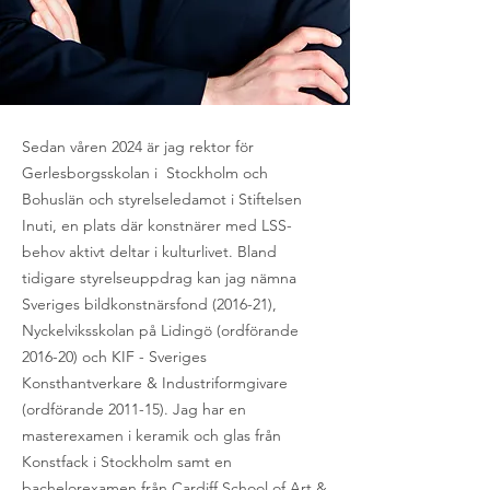
Sedan våren 2024 är jag rektor för
Gerlesborgsskolan i Stockholm och
Bohuslän och styrelseledamot i Stiftelsen
Inuti, e
n plats där konstnärer med LSS-
behov aktivt deltar i kulturlivet.
Bland
tidigare styrelseuppdrag kan jag nämna
Sveriges bildkonstnärsfond (2016-21),
Nyckelviksskolan på Lidingö (ordförande
2016-20) och KIF - Sveriges
Konsthantverkare & Industriformgivare
(ordförande 2011-15). Jag har en
masterexamen i keramik och glas från
Konstfack i Stockholm samt en
bachelorexamen från Cardiff School of Art &