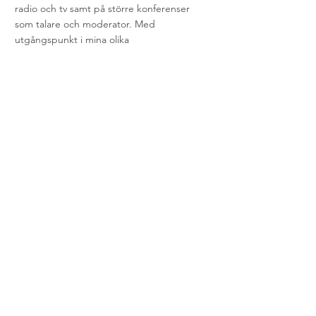
radio och tv samt på större konferenser
som talare och moderator. Med
utgångspunkt i mina olika
förtroendeuppdrag har jag haft en aktiv roll
i ett antal samarbetsorgan och nätverk i
Sverige och norra Europa inom bild- och
formkonstområdet och inom kulturområdet
mer generellt. Ett exempel är
paraplyorganisationen KLYS som företräder
30 000 konstnärligt yrkesverksamma inom
områdena ord, ton, scen/film och bild/form
i frågor av gemensamt intresse.
I rollen som moderator. P
anelsamtal om behovet av
fristäder för förföljda konstnärer på Galleri Format i
Malmö.